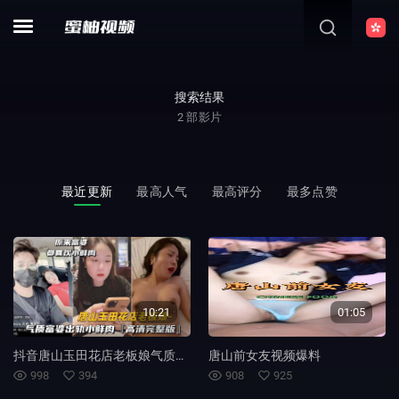
搜索结果
2
部影片
最近更新
最高人气
最高评分
最多点赞
10:21
01:05
抖音唐山玉田花店老板娘气质富婆出轨小鲜肉高清完整版
唐山前女友视频爆料
998
394
908
925